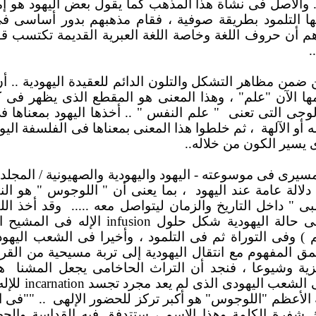
 .. والأصل فى نشأة هذا المذهب كما يقول بعض اليهود هو
ها التلمود بطريقة صوفية ، فقام مذهبهم بدور أساسى 
دهم أن حروف اللغة وخاصة اللغة العبرية القديمة تكتسب قو
.
ن ضمن مظاهر التشكل والتلون الدائم للعقيدة اليهودية ..
فهمها الآن "علم" ، وهذا المعنى هو المقطع الذى يظهر فى
وجى التى تعنى
" علم النفس " .. أخذها اليهود بمعناها فى 
أو الآلهة
، ثم خلطوا هذا المعنى بمعناها فى الفلسفة اليونا
 يسير الكون من خلاله..
يرى فى موسوعته - اليهود واليهودية والصهيونية / المجلد ال
الة عامة عند اليهود
، بما يعنى أن " اللوجوس " هو النق
ى " داخل التاريخ والزمان ليتواصل معه .....
وقد أخذ الل
فى حالة اليهودية شكل حلول
infusion
الإله فى المشيح ا
 وفى التوراة ثم فى التلمود ، وأخيرا فى الشعب اليهو
ق المفهوم مع انتقال اليهودية إلى تربة مسيحية من القرن
ية وشيوعا ، فنجد أن التراث الحاخامى يجعل المشنا
ه
لى الشعب اليهودى الذى لم يعد مجرد تجسد
incarnation
للإله
ه الأعظم "اللوجوس" هو أكبر تركز للحضور الإلهى
.. ""فى ا
شفرة الكلمة وهذا الإسم ، ستتدفق فيه القداسة والحضور