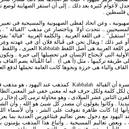
ل لأعوام كثيرة بعد ذلك .. إلى أن استقر الصهاينة لوضع ت
ض فلسطين .
هيونية ، وعن اتحاد لفظى الصهيونية والمسيحية فى تعبير و
لمسيحيين .. نتحدث أولا
وباختصار عن مذهب "القبالة " . و
" استقبل" .. فى اللغة العربية . والكلمة العربية
"قبالة" بفتح
أو غير ذلك ؛ ويقال نحن فى قَبالة فلان أى فى عهدته وعِر
فى اللغة العربية هى أصل اللفظ
Kabbalah
العبرى ، واللفظ 
لية التى لايحتاج الإنسان فى تحصيلها إلى خبرة . وتكون ا
 طريقة تركيبها ، مثل (أ هى أ)
. أما القُبالة يضم القاف 
 القاف والباء هى خرزة ونحوها كانت العامة تحملها لدفع ا
سرة أن القبالة
Kabbalah
كمذهب عند اليهود ، هو مذهب 
 لكل كلمة ولكل حرف فيه له معنى خفى غير المعنى الظاه
لقرن الثامن عشر الميلادى ، وهو محاولة ترمى إلى إدخال ر
دا . وكانوا يقولون أن مصدر كل شيئ هو الله ، وأن الشر ه
 وأنها إذا كانت طاهرة تفوقت على الشر ، وأن لأسماء ال
 اليهود مع دخول بعض تعاليم فبثاغورس العددية بما يعرف
ة ، وبعض تعاليم المسيحية . وأتباع هذا المذهب يؤمنون بت
ر والتأويل وبعض فنون السحر والتنجيم
والهرطقة .