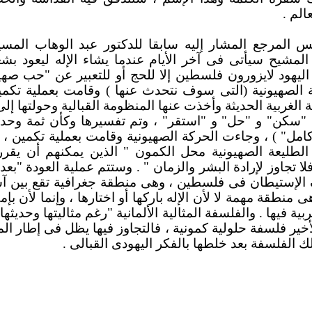
لم .
س المرجع المشار إليه سابقا للدكتور عبد الوهاب المسي
 المشيح سيأتى فى آخر الأيام عندما يشاء الإله ليعود بش
 اليهود لايزورون فلسطين إلا للحج أو للتعبير عن "حب صهي
 الصهيونية (التى سوف نتحدث عنها ) وقامت بعملية تك
ربية الحديثة وأخذت عنها المنظومة القبالية وحولتها إلى 
كن" و "حل" و "استقر" ، وتم تفسيرها وكأن ثمة وحدة 
مل" ) ، وجاءت الحركة الصهيونية وقامت بعملية تكمين ، 
لطليعة الصهيونية محل الكمون " الذين يمكنهم أن يقر
 تجاوز لإرادة البشر والزمان " . وستتم عملية العودة "بعد
ف الإستيطان فى فلسطين ، وهى منطقة جغرافية تقع بين آس
نطقة مهمة لا لأن الإله باركها أو اختارها ، وإنما لأن بإ
ية فيها . والفلسفة المثالية الألمانية "رغم مثاليتها وحديثها
أخير فلسفة حلولية كمونية ، فالتجاوز فيها يظل فى إطار الم
 الفلسفة بعد خلطها بالفكر اليهودى القبالى .