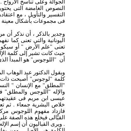
الجوالة وعلى تناسخ الأرواح
النصوص الغامضة التى يحتوي
التفسير والتأويل ، مع اعتقا
فى مجموعات بأشكال معينة .
وجدير بالذكر ، أن نذكر أن م
اليونانية والتى تعنى كما ن
تعنى "علم الأرض " أو سيكول
حيث كانت تشير إلى كلمة الإله 
أن
"اللوجوس" هو المبدأ الذى
ويقول الدكتور عبد الوهاب المس
كلمة "لوجوس" أصبحت ذات دل
"المطلق" مع الإنسان " النسب
والإله "اللوجس والمطلق" 
عيسى ابن مريم فى عقيدتهم )
خلاص البشرية جمعاء . ثم تعم
فازداد مفهوم اللوجوس مركز
القبَّالى فيخلع هذه الصفة ع
. ويرى القباليون أن إسم الإل
الكلمة هى الأصل . ومن يفك 