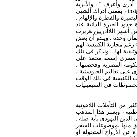
 أدرى وأعرف " ، والأدرية
insi
، بمعنى إدراك الشيئ
لبصيرة والفطرة والإلهام .
حدود الخبرة الذاتية عند
ن أشهر اللاأدريين هربرت
مان وحده . ويبدو أن بعض
رغم محاربة الكنيسة لهم
قية لها .. ونذكر فى تلك
 اكتشف فلاح مصرى إسمه محمد على
كومة المصرية وفحصتها ،
ى الفترة بين أعوام 350 ، 400 م. ، وأنها تحتوى على تعاليم الجنوستية ،
نت الكنيسة فى ذلك الوقت
المخطوطات فى السبعينيات
ر من التأملات اللاهوتية
نية ، ويعتبر هذا المذهب
الدين اليهودى بأية صلة .
لق منها بموضوعات السحر
 عن الأرواح المتجولة أو