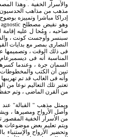
والأسرار الخفية . وهذا المصط
مذهب من مذاهب الحدسيون الذ
إدراكا مباشرا وتمييزه بوضوح د
وهو نقيض مصطلح
agnostic
(
صاحبه ، ومُحا ل عليه إقامة 
سبنسر وأوجست كونت ، والفيلس
النصارى بمصر مع بدايات القرن
فى ذلك الوقت ، وتصميمها على
السمان جرة ، وعندما كسرها 
وأنه فى الغالب قد تم تهريبه
تعتبر تلك التعاليم نوعا من 
من القرن الماضى ، وتم حفظه
ويمثل مذهب " القبالة" عند 
وأصل الأرواح ومصيرها ، ويشم
من الأسرار الخفية المقصور تع
ويتم تعليم بعض موضوعات هذا
وتحضير الأرواح والإستنباء ب