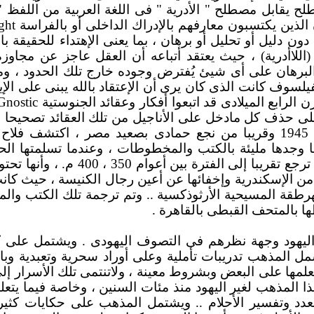
لح يقابل مصطلح " الأدرية " فى اللغة العربية من اللفظ "
ين يكتسبون معارفهم بالإدراك الداخلى أو بالفراسة
ght
ون دليل أو تحليل أو برهان ، بما يعنى الإهتداء للحقيقة با
اللاأدرية) ، حيث يعتقد أتباعه أن العقل عاجز عن مجاوزة 
البرهان على أى شيئ يُفترض وجوده خارج تلك الحدود ، وم
وف كانت الذى كان يرى أن الإعتقاد بالله يبنى على الإي
 الرابع الميلادى قد اتبعوا أفكار وعقائد الجنوستية
Gnostic
 حذف كل مادخل على الأناجيل من تلك العقائد تصحيحا وتن
المناسبة أنه فى ديسمبرعام 1945 وقريبا من نجع حمادى بصعيد مصر ،
وجدها مليئة بالكتب والمخطوطات ، وعندما تسلمتها الح
تبين أن الكتب والمخطوطات ترجع تقريبا إل
ا من الإسكندرية وإخفائها عن أعين رجال الكنيسة ، حيث كا
الهرطقة المسيحية الأرثوذكسية .. وتم ترجمة تلك الكتب و
ا بالمتحف القبطى بالقاهرة .
اليهود وجهة نظرهم فى التصوف اليهودى . ويشتمل على كثي
ل المذهب تدريبات تأملية وعلى أوراد سحرية وتعبدية وباط
لمها على البعض وبشروط معينة ، ولاتنتمى تلك الأسرار إلى 
 المذهب لغير اليهود منذ مئات السنين ، وخاصة فيما يتع
العدد وتفسير الأحلام .. ويشتمل المذهب على حكايات كثيرة