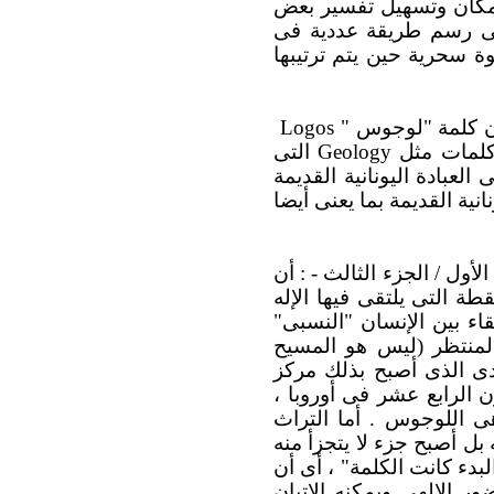
 إمكان وتسهيل تفسير بعض
فى رسم طريقة عددية فى
ة سحرية حين يتم ترتيبها
 أن كلمة "لوجوس "
Logos
 كلمات مثل
Geology
التى
العبادة اليونانية القديمة
نية القديمة بما يعنى أيضا
أول / الجزء الثالث - : أن
طة التى يلتقى فيها الإله
قاء بين الإنسان "النسبى"
لمنتظر (ليس هو المسيح
دى الذى أصبح بذلك مركز
 الرابع عشر فى أوروبا ،
ى اللوجوس . أما التراث
 بل أصبح جزء لا يتجزأ منه
لبدء كانت الكلمة" ، أى أن
 الإلهى ويمكنه الإتيان