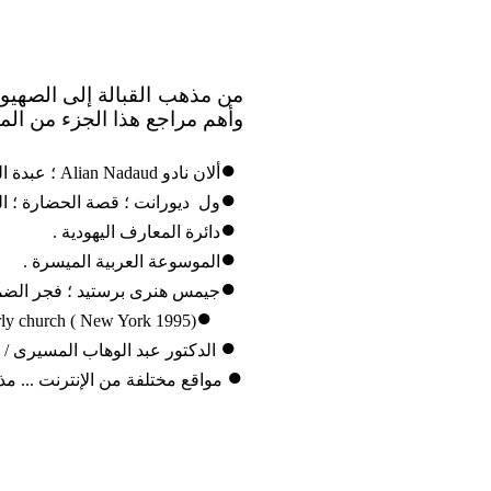
من مذهب القبالة إلى الصهيوني
وأهم مراجع هذا الجزء من ال
●
ألان نادو
Alian Nadaud
؛ عبدة الصفر 
●
ول
ديورانت ؛ قصة الحضارة ؛ المجلد 12،13،14،15 ؛ مكتب
●
دائرة المعارف اليهودية .
●
الموسوعة العربية الميسرة .
●
جيمس هنرى برستيد ؛ فجر الضمي
●
arly church ( New York 1995)
●
الدكتور عبد الوهاب المسيرى / مو
●
مواقع مختلفة من الإنترنت ... م