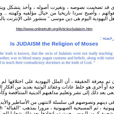
ودى قد تضخمت نصوصه ، وتغيرت أصوله ، وأخذ يتشكل ويت
وائهم ، وأصبح سردا تاريخيا من خيال مؤلفيه وكهنته .. 
ل اليهودية اليوم هى دين موسى " منشور على الإنترنت بالم
http://www.onlinetruth.org/Articles/judaism.htm
جمته :
Is JUDAISM the Religion of Moses
he truth is known, that the sects of Judaism were not really teachin
nother, was to blend many pagan customs and beliefs, along with vari
 teach their contradictory doctrines as the truth of God. “
تم معرفة الحقيقة ، أن الملل اليهودية على اختلافها لم ت
 أو أخرى هو خلط عادات وعقائد الوثنية بعديد من أفكار 
ى بعد ذلك إلى نشر وتعليم مذاهبهم الدينية المتناقضة وكأن
 دينهم ونصوصهم فى سلسلة لاتنتهى من الأساطير والأيدي
نية ، ثم المسيحية الصهيونية ، مرورا بمذهب "القبالة"
ah
ية كرمز لليهود ، حيث تم اتخاذها بعد ذلك شعارا للحركة ا