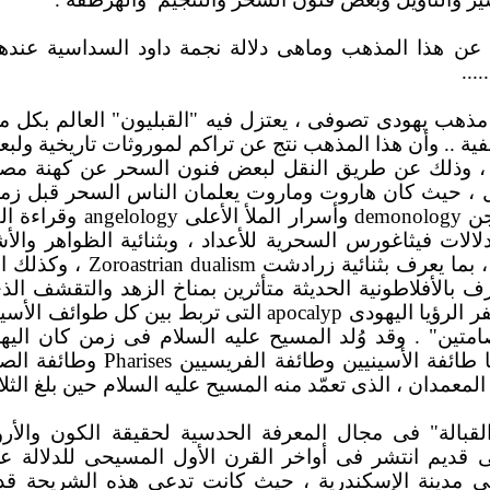
ة عن هذا المذهب وماهى دلالة نجمة داود السداسية عندهم
...
ى مذهب يهودى تصوفى ، يعتزل فيه "القبليون" العالم بكل
خفية .. وأن هذا المذهب نتج عن تراكم لموروثات تاريخية و
 ، وذلك عن طريق النقل لبعض فنون السحر عن كهنة مصر
 ، حيث كان هاروت وماروت يعلمان الناس السحر قبل زمن 
جن
demonology
وأسرار الملأ الأعلى
angelology
وقراءة ال
لات فيثاغورس السحرية للأعداد ، وبثنائية الظواهر والأشي
 ، بما يعرف بثنائية زرادشت
Zoroastrian dualism
، وكذلك اخ
ف بالأفلاطونية الحديثة متأثرين بمناخ الزهد والتقشف ا
الرؤيا اليهودى
apocalyp
التى تربط بين كل طوائف الأسي
صامتين" . وقد وُلد المسيح عليه السلام فى زمن كان اليه
طائفة الأسينيين وطائفة الفريسيين
Pharises
وطائفة الص
المعمدان ، الذى تعمّد منه المسيح عليه السلام حين بلغ الثل
بالة" فى مجال المعرفة الحدسية لحقيقة الكون والأرو
قديم انتشر فى أواخر القرن الأول المسيحى للدلالة ع
ى مدينة الإسكندرية ، حيث كانت تدعى هذه الشريحة ق