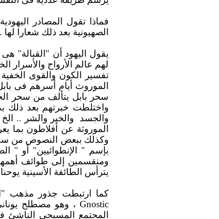
فماذا تقول المصادر اليهودي
الصهيونية بعد ذلك شعارا لها ...
يقول اليهود أن "القبالة" ه
لهم عالم الأرواح والأسرار ال
تفسير الكون والقوى الخفية
الموروث أيام أسرهم فى بابل
سحر بابل يتألف من سحر ال
واختلطت خبرتهم بعد ذلك بدلا
والجسد
والخير والشر .. الخ
الموروثة عن أفلاطون بما يعر
وكذلك ببعض النصوص من سفر 
بإسم " الإنطوائيين" أو " ال
ومنقسمين إلى طوائف أهمها 
يترأس الطائفة الأسينية يوحنا 
كما ارتبطت جذور مذهب "الق
Gnostic
، وهو مصطلح يونانى 
المجتمع المسيحى الناشئ ف