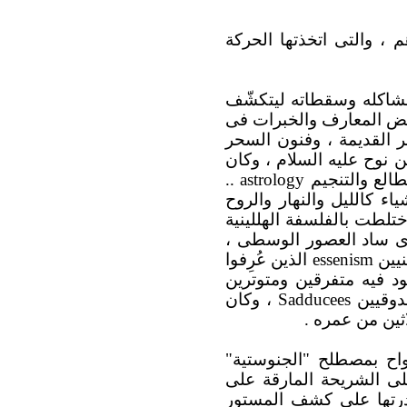
 ، والتى اتخذتها الحركة
 مشاكله وسقطاته ليتكشّف
لبعض المعارف والخبرات فى
 القديمة ، وفنون السحر
نوح عليه السلام ، وكان
طالع والتنجيم
astrology
..
اء كالليل والنهار والروح
تلطت بالفلسفة الهللينية
لذى ساد العصور الوسطى ،
نيين
essenism
الذين عُرِفوا
ود فيه متفرقين ومتوترين
دوقيين
Sadducees
، وكان
اثين من عمره .
اح بمصطلح "الجنوستية"
لى الشريحة المارقة على
درتها على كشف المستور