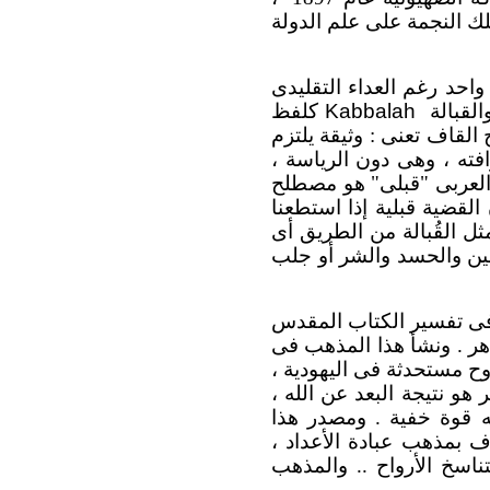
لك النجمة على علم الدولة
احد رغم العداء التقليدى
القبالة
Kabbalah
كلفظ
 القاف تعنى : وثيقة يلتزم
افته ، وهى دون الرياسة ،
العربى "قبلى" هو مصطلح
لقضية قبلية إذا استطعنا
مثل القُبالة من الطريق أى
لعين والحسد والشر أو جلب
فى تفسير الكتاب المقدس
ر . ونشأ هذا المذهب فى
وح مستحدثة فى اليهودية ،
و نتيجة البعد عن الله ،
له قوة خفية . ومصدر هذا
 بمذهب عبادة الأعداد ،
ناسخ الأرواح .. والمذهب