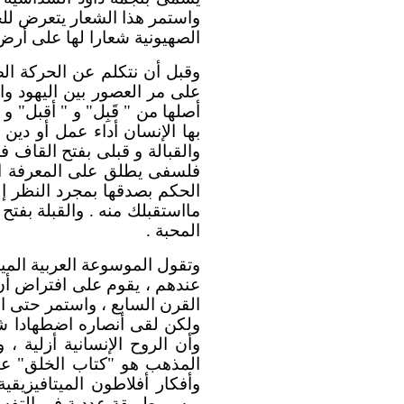
واستمر هذا الشعار يتعرض للجد
الصهيونية شعارا لها على أر
وقبل أن نتكلم عن الحركة الص
على مر العصور بين اليهود وا
أصلها من " قَبِل" و " أقبل" و 
بها الإنسان أداء عمل أو دين 
والقبالة و قبلى بفتح القاف 
فلسفى يطلق على المعرفة الأو
الحكم بصدقها بمجرد النظر إلى
مااستقبلك منه . والقبلة بفتح
المحبة .
وتقول الموسوعة العربية المي
عندهم ، يقوم على افتراض أن
القرن السابع ، واستمر حتى ا
ولكن لقى أنصاره اضطهادا شدي
وأن الروح الإنسانية أزلية ،
المذهب هو "كتاب الخلق" عند
وأفكار أفلاطون الميتافيزيقي
يرسم طريقة عددية فى التفسي