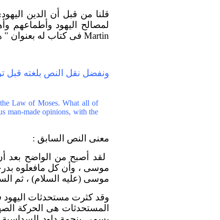
قلنا من قبل أن الدين اليه
لمصالح اليهود وأطماعهم وأه
Martin
فى كتاب له بعنوان " ه
ونفضل نقل النص بلغته قبل تر
g the Law of Moses. What all of
ous man-made opinions, with the
معنى النص السابق :
لقد أصبح من الواضح بعد أن 
موسى ، وأن كل مافعلوه بدرجة
موسى (عليه السلام) ، ثم السع
وقد
كثرت مستحدثات اليهود فى
المستحدثات هى الحركة الصهيو
يسمى بنجمة داود السداسية شعب