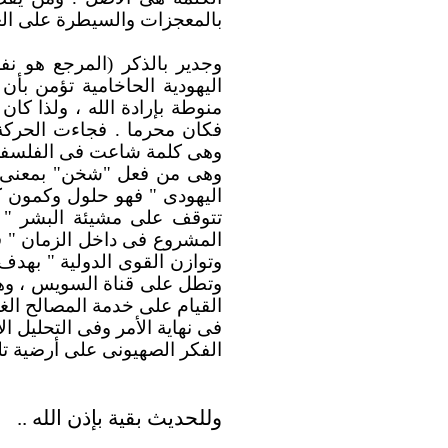
بالمعجزات والسيطرة على العا
وجدير بالذكر (المرجع هو نف
اليهودية الحاخامية تؤمن بأن
منوطة بإرادة الله ، ولذا كان
فكان محرما . فجاءت الحركة
وهى كلمة شاعت فى الفلسفة الغ
وهى من فعل "شخن" بمعنى "س
اليهودى " فهو حلول وكمون كا
تتوقف على مشيئة البشر " ا
المشروع فى داخل الزمان " فلا
وتوازن القوى الدولية " بهد
وتطل على قناة السويس ، وهى م
القيام على خدمة المصالح الغرب
فى نهاية الأمر وفى التحليل ال
الفكر الصهيونى على أرضية تلك
وللحديث بقية بإذن الله ..