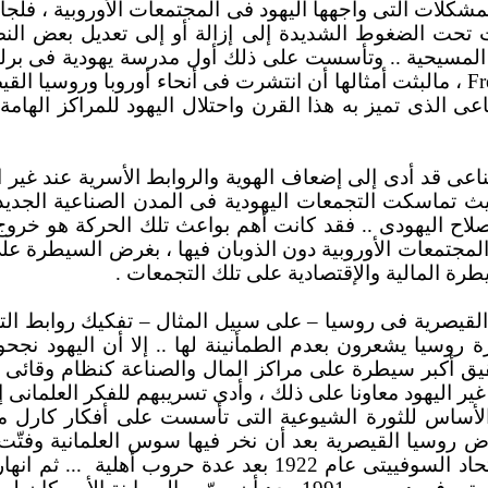
شكلات التى واجهها اليهود فى المجتمعات الأوروبية ، فلجأ
ات تحت الضغوط الشديدة إلى إزالة أو إلى تعديل بعض ال
Fr
، مالبثت أمثالها أن انتشرت فى أنحاء أوروبا وروسيا القي
 الذى تميز به هذا القرن واحتلال اليهود للمراكز الهامة
عى قد أدى إلى إضعاف الهوية والروابط الأسرية عند غير اليه
ث تماسكت التجمعات اليهودية فى المدن الصناعية الجديد
إصلاح اليهودى .. فقد كانت أهم بواعث تلك الحركة هو خروج
المجتمعات الأوروبية دون الذوبان فيها ، بغرض السيطرة ع
ة المالية والإقتصادية على تلك التجمعات .
قيصرية فى روسيا – على سبيل المثال – تفكيك روابط التك
روسيا يشعرون بعدم الطمأنينة لها .. إلا أن اليهود نجحو
ق أكبر سيطرة على مراكز المال والصناعة كنظام وقائى ..
غير اليهود معاونا على ذلك ، وأدى تسريبهم للفكر العلمانى
 الأساس للثورة الشيوعية التى تأسست على أفكار كارل 
1917 على أنقاض روسيا القيصرية بعد أن نخر فيها سوس العلمانية و
ى عام 1922 بعد عدة حروب أهلية
... ثم انه