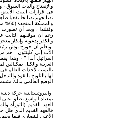
والإنفتاح وآليات السوق ، و
فى قرارات البيت الأبيض ا
والمملكة المتحدة (60% من إجمالى سكانها) ، والسويد (86% من إجمالى سكانها)
وفنلندا ، وبعد أن تطورت 
رغم أن موقفهم الثابت عل
والكفر بدعوته وإنكار معجزا
ونعلم أن جورج بوش رئيس 
الأب إلى كلينتون - هم من
إسرائيل أبدا " ، وهذا ي
العربية والكيل بمكيالين لم
بالنسبة لأحداث العالم ف
لها بالتلويح بالقوة والتدخ
الوضع العالمى بذلك متسما
والبروتستانتية حركة دينية
بمعناه الواسع يطلق على ال
العهد القديم (التوراة وال
فالعهد القديم الذي ظل حبي
الأعلى للنصارى فيما يخص ا