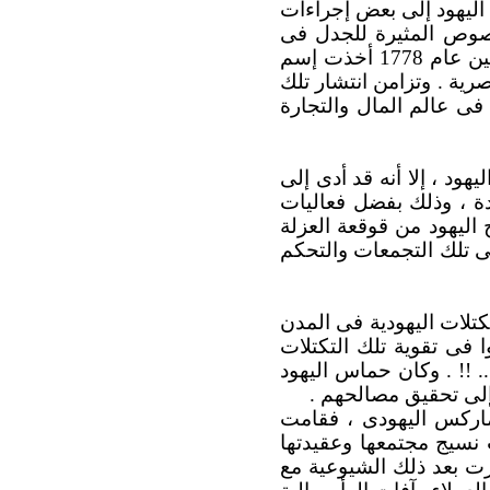
 اليهود إلى بعض إجراءات
نصوص المثيرة للجدل فى
التلمود بغرض التقارب مع المسيحية .. وتأسست على ذلك أول مدرسة يهودية فى برلين عام 1778 أخذت إسم
صرية . وتزامن انتشار تلك
 فى عالم المال والتجارة
ود ، إلا أنه قد أدى إلى
ة ، وذلك بفضل فعاليات
 اليهود من قوقعة العزلة
لى تلك التجمعات والتحكم
تلات اليهودية فى المدن
ا فى تقوية تلك التكتلات
 !! . وكان حماس اليهود
 إلى تحقيق مصالحهم .
ماركس اليهودى ، فقامت
فتّت نسيج مجتمعها وعقيدتها
ارت بعد ذلك الشيوعية مع