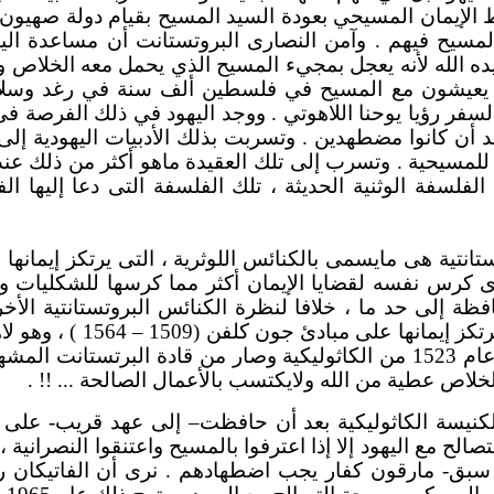
الإيمان المسيحي بعودة السيد المسيح بقيام دولة صهيون، 
يح فيهم . وآمن النصارى البروتستانت أن مساعدة اليهو
ده الله لأنه يعجل بمجيء المسيح الذي يحمل معه الخلاص وا
عيشون مع المسيح في فلسطين ألف سنة في رغد وسلام ق
سفر رؤيا يوحنا اللاهوتي . ووجد اليهود في ذلك الفرصة ف
 أن كانوا مضطهدين . وتسربت بذلك الأدبيات اليهودية إلى
ً للمسيحية . وتسرب إلى تلك العقيدة ماهو أكثر من ذلك عن
الفلسفة الوثنية الحديثة ، تلك الفلسفة التى دعا إليها ا
انتية هى مايسمى بالكنائس اللوثرية ، التى يرتكز إيمانها 
ة إلى حد ما ، خلافا لنظرة الكنائس البروتستانتية الأ
الكلفنية والمصلحة ، التى يرتك
من رجالات الإصلاح تحول عام 1523 من الكاثوليكية وصار من قادة البرت
لخلاص عطية من الله ولايكتسب بالأعمال الصالحة ... !! .
لكنيسة الكاثوليكية بعد أن حافظت– إلى عهد قريب- على
الح مع اليهود إلا إذا اعترفوا بالمسيح واعتنقوا النصرانية
بق- مارقون كفار يجب اضطهادهم . نرى أن الفاتيكان ر