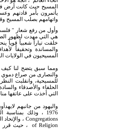
أنحاء العالم
،
المسيح حيث كانت أرض فلس
يأتمرون بأمر قادتهم وعسا
واتهامهم بصلب المسيح وقتل
وأول من رفع شعار " فلسط
هي التي مهدت لظهور الصه
خلقت تياراً شعبياً قوياً ي
المسيحيون في الولايات الم
ومما سبق يتضح لنا كيف كا
والنصارى من صراع دموي إل
للمسيحية، وانقلبت النظرة
الحلفاء والأصدقاء والساد
التي أخذت على عاتقها مناصر
واليهود من جانبهم لايهدأ
1976 ، وذلك بمناسبة الذكرى السنوية للإتحاد الأمريكى للمجالس العبرية
Congregations
، والإتحاد 
of Religion
، حيث قرر حا