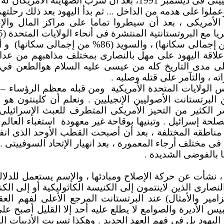
انهيار قلعتها بالإتحاد السوفييتى فى ديسمبر 1991، بعد أن سرّب الص
عملوا على هدمه من الداخل ... ثم بدأ اليهود بعد ذلك رحلته
لأمريكى ، بعد أن سيطروا تماما على مراكز المال والإع
و أ
علاقة اليهود على مهل بالنصارى بمختلف مذاهبهم من عدا
ى مدى التاريخ كله من عيسى عليه السلام هو
الطعن في 
ته ، والتآمر على قتله وصلبه .
الولايات المتحدة الأمريكية
ومن قبله معظم الرؤساء 
 البرتستانت الأصوليين الإنجيليين . ونعلم أن كلينتون 
فسر الكثير من التحيز الأمريكى المتطرف للعبث الإسرائي
صلحة إسرائيل . وتبنيها بوقاحة غير معهودة
استغباء العالم 
ى مناطقه المختلفة ، بعد أن أصبحت القطب الأوحد الذى ا
ل فى مختلف أرجاء المعمورة ، بعد انهيار الإتحاد السوفييتى 
 بالفوضى الشديدة .
 ، نشأت عن حركة الإصلاح ومبادئها ، والإسم يستعمل للدلال
نصارى الذين لاينتمون إلى الكنيسة الكاثوليكية أو إلى الكن
مزامير والأمثال) عند البرتستانت المرجع الأعلى لفهم العق
س الأديرة والصوامع لا يطلع عليه أحد إلا القليل أصبح عل
ليهود بل في فهم العهد الجديد . وهكذا تسربت الأدبيات ال