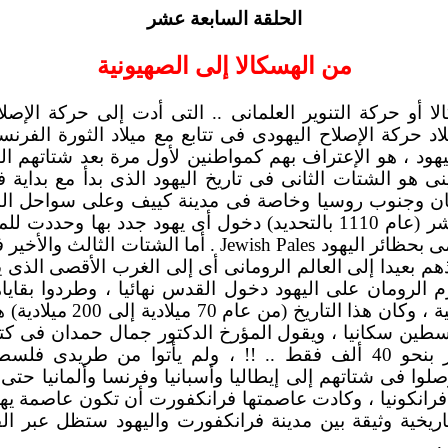
الحلقة السابعة عشر
من الهسكالا إلى الصهيونية
ا أو حركة التنوير العلمانى .. التى أدت إلى حركة الإصل
اد حركة الإصلاح اليهودى فى تتابع مع ميلاد الثورة الفرنسي
لليهود ، هو الإعتراف بهم كمواطنين لأول مرة بعد شتاتهم ال
ى هو الشتات الثانى فى تاريخ اليهود الذى بدأ مع بداية ف
قان وجنوب روسيا وخاصة فى مدينة كييف وعلى سواحل الب
روسيا فى القرن الثانى عشر (عام 1110 بالتحديد) دخول أى يهود جدد
ى بحظائر اليهود
Jewish Pales
. أما الشتات الثالث والأخير ف
م بعيدا إلى العالم الرومانى أى إلى الغرب الأقصى الذى يك
م الرومان على اليهود دخول القدس نهائيا ، وطردوا بقا
أجزاء الإمبراطورية الرومانية ،
لسطين سكانيا ، ويقول المؤرخ الدكتور جمال حمدان فى كتابه
أن يهود هذا الشتات يقدّر بنحو 40 ألف فقط .. !! ، ولم يأتوا من
لوا فى شتاتهم إلى إيطاليا وأسبانيا وفرنسا وألمانيا حتى 
فرانكونيا ، وكادت عاصمتها فرانكفورت أن تكون عاصمة يهو
ريخية وثيقة بين مدينة فرانكفورت واليهود ستظل عبر الق
.