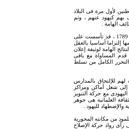
طنين لأول مرة فى البلاد
ف بهم كيهود عنهم ، وتم
ئف الهامة .
وكانت وثيقة إعلان الحقوق الفرنسية التى أعلنها الثوريون الفرنسيون فى أغسطس 1789 ، قد تأسست على
ا إلتزاما أساسيا بالعقل
تائج الهامة لوثيقة إعلان
 قدم المساواة مع باقى
 التحرر الكامل من تسلط
ة لهم للإلتحاق بالمدارس
ل إلى شغل أماكن ومراكز
ليهودى مع حركة التنوير
قافة العلمانية هى جوهر
 والإضطهاد لليهود .
لمود من مكانته المحورية
ى رأى رواد حركة الإصلاح