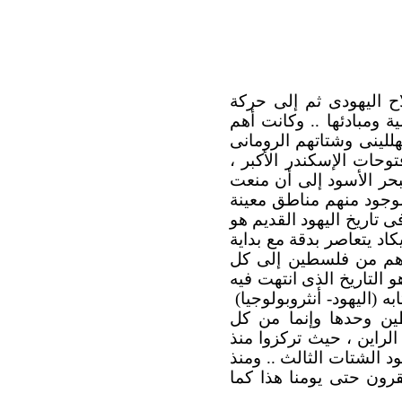
اح اليهودى ثم إلى حركة
ة ومبادئها .. وكانت أهم
هللينى وشتاتهم الرومانى
توحات الإسكندر الأكبر ،
حر الأسود إلى أن منعت
 بها وحددت للموجود منهم مناطق معينة
ى تاريخ اليهود القديم هو
اد يتعاصر بدقة مع بداية
ياهم من فلسطين إلى كل
 وكان هذا التاريخ (من عام 70 ميلادية إلى 200 ميلادية) هو التاريخ الذى انتهت فيه
 (اليهود- أنثروبولوجيا)
 طريدى فلسطين وحدها وإنما من كل
الراين ، حيث تركزوا منذ
د الشتات الثالث .. ومنذ
رون حتى يومنا هذا كما