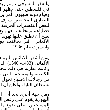
والفكر المسيحي ، وتم ربط 
في فلسطين حتى يظهر المس
وقيام دولة صهيون- أمر يري
النصارى المخلصين سوف ي
لبعض التفسيرات الحرفية ل
قضاياهم ويتحالف معهم بعد
يصح أن نطلق عليها تهويدا
الألمانى" التى تحالفت مع 
وانتشرت عام 1936 .
ومن أشهر الكنائس البروتست
الألمانى (1483- 1546) الذى كرس نفسه لقضايا الإيمان أكثر مما كرسها للشكليات والطقوس فى الكنائس
وكانت نظرته فى ذلك محافظ
بسلطان البابا ، وأعلن أن ا
ومن جهة أخرى نجد أن
ا
اليهودية يقوم على رفض التص
المسيحيين –على ضوء ما س