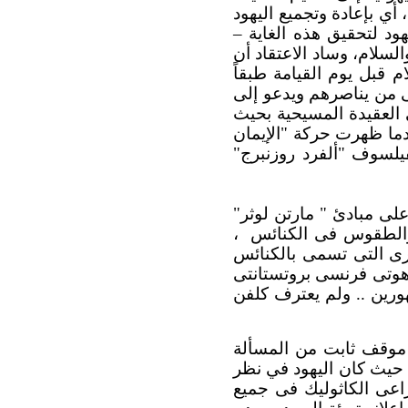
أي بإعادة وتجميع اليهود
د لتحقيق هذه الغاية –
لسلام، وساد الاعتقاد أن
بل يوم القيامة طبقاً
ى من يناصرهم ويدعو إلى
 العقيدة المسيحية بحيث
دما ظهرت حركة "الإيمان
لفيلسوف "ألفرد روزنبرج"
على مبادئ " مارتن لوثر"
،
خرى التى تسمى بالكنائس
ز إيمانها على مبادئ جون كلفن (1509 – 1564 ) ، وهو لاهوتى فرنسى بروتستانتى
ستانت المشهورين .. ولم يعترف كلفن
 موقف ثابت من المسألة
 ، حيث كان اليهود في نظر
اعى الكاثوليك فى جميع