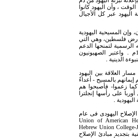
ه هو الآخر إلى ركوب موجة التصالح مع اليهود ، وتوج ذلك عام 1965 بإعلانه تبرئة اليهود من دم
لوقت ، وأن اليهود كانوا
 اليهود عبر كل الأجيال
وإن المسيحية اليهودية
 أرض فلسطين، وهي التي
ه الرسمية لتمنحها الدعم
والمساندة وتحقيقاً لأهدافها العدوانية التوسعية . وقامت إسرائيل في عام 1948م . واعتبر الصهيونيون
ءة الدينية .
سار العلاقة بين اليهود
مانهم بالمسيح - أعداءً
 كما زعموا- فأصبحوا هم
وربا على رأسها إنجلترا
ليهودية .
الإصلاح اليهودى فى عام
Union of American H
Hebrew Union College-Je
ة بتجديد مبادئ الإصلاح