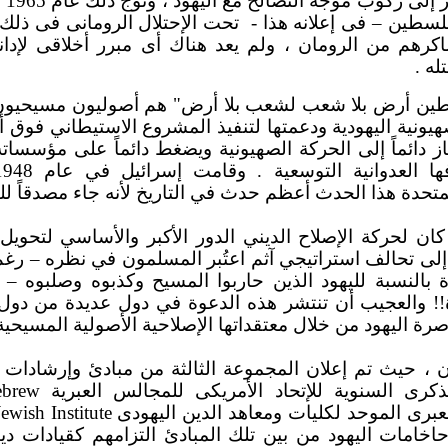
اتج
طين – فى إعلانه هذا -
تحت الإحتلال الرومانى فى ذلك ا
كرهم من الرومان ، ولم يعد هناك أى مبرر أخلاقى لإدانة
ه .
ين أرض بلا شعب لشعب بلا أرض" هم أصوليون مسيحيون، 
يونية اليهودية ودعمتها لتنفيذ المشروع الاستيطاني فوق
نحاز دائماً إلى الحركة الصهيونية ويضغط دائماً على مؤسسات
تحدة هذا الحدث أعظم حدث في التاريخ لأنه جاء مصدقاً للنبو
ن لحركة الإصلاح الديني الدور الأكبر والأساسي لتحويل م
ى تحالف استراتيجي آثم اعتُبر المسلمون في نظره – رغم إي
 بالنسبة لليهود الذين حاربوا المسيح وكذبوه وصلبوه –
ة!! والعجيب أن تنتشر هذه الدعوة في دول عديدة من دول أ
ة اليهود من خلال معتقداتها الإصلاحية الأصولية المسيحية ا
ون ، حيث تم إعلان المجموعة الثالثة من مبادئ وإرشادات 
ebrew
العبرى الموحد لكليات ومعاهد الدين اليهودى
wish Institute
خامات اليهود من بين تلك المبادئ التزامهم كقيادات ديني