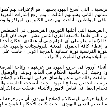
فرنسية .. التى أسرع اليهود بجنيها ، هو الإعتراف بهم كموا
تاتهم الثانى وشتاتهم الثالث . وتم رفع إشارات التعري
اقى المواطنين ، أتاحت لهم شغل الكثير من المراكز والوظا
ى ، التى قادها فلاسفة القرن الثامن عشر ، حيث كان التزامه
 الإلتزام يعلو على أى التزام دينى أو عقائدى . فكان أحد الن
م إعطاء كافة الحقوق المدنية للبروتستانت واليهود على
ثورة الفرنسية ثورة علمانية بالدرجة الأولى ، قامت على
 النبلاء وطغيان الملوك والأمراء .
 أنحاء أوروبا فى خروج اليهود من عزلتهم ، وإتاحة الفرص
دوء وخبث إلى حاشية الحكام فى ألمانيا وبولندا والوصو
 والتقت بذلك فى تناغم واتساق حركتى الهسكالا والإصلاح ا
الفرنسية لتحقيق مصالح اليهود ، حيث أصبحت الفلسفة والث
تخدام العقل فى قياس الأمور والأشياء ، فخفّت حدة الكراهية
 إليها حركتى الهسكالا والإصلاح اليهودى ، أن تم زحزحة الت
التعليم الدينى اليهودى ، حيث كانت الأحكام التلمودية ف