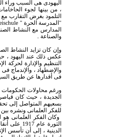
اليهودى هى السبب وراء الم
، من بينها لجوء الحاخام
"المدرسة الحرة "
eischule
المدارس مع النشاط الصناعى
والصناعة .
وإن كان تزايد النشاط الصنا
عكس ذلك عند اليهود ، حي
التنظيم والإدارة لحركة ال
والإضطهاد ، والإندماج فى 
فى أقدارها عن طريق السيطر
ورغم محاولات الحكومات ال
الجديدة ، حيث كان قياصرة 
بسعيهم المتواصل إلى تحقي
للفكر العلمانى ونشره بين 
وكان الفكر العلمانى هو
الثورة عام 
الدينية ، إلى أن تأسس الإتحاد السوفييت