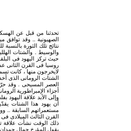
تحدثنا من قبل عن الهسكال
الصهيونية .. وقد توافق ميل
نتائج تلك الثورة بالنسبة 
والوسيط . والشتات الهللين
حيث تركز اليهود فى البل
لايخرجون منها ، كانت تسم
الشتات الرومانى الذى أخذه
العصر المسيحى . وقد حرّ
وإلى الأبد علاقة اليهود بف
مستعمراتهم السابقة .. ووص
القرن الثالث الميلادى فى 
ذلك الوقت نشأت علاقة تا
يقول المؤرخ جمال حمدان 