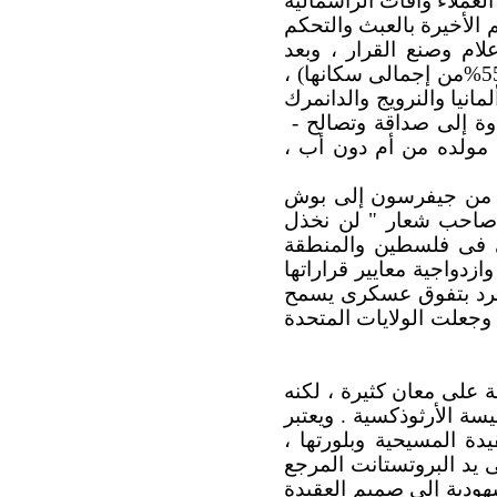
هاينة الأمريكان له العملاء وآفات الرأسمالية
م الأخيرة بالعبث والتحكم
لام وصنع القرار ، وبعد
تصالحهم تصالحا نفعيا ظاهريا مع البروتستانتية المنتشرة فى أنحاء الولايات المتحدة (55%من إجمالى سكانها) ،
لمانيا والنرويج والدانمرك
وة إلى صداقة وتصالح -
مولده من أم دون أب ،
– من جيفرسون إلى بوش
هو صاحب شعار " لن نخذل
لى فى فلسطين والمنطقة
وازدواجية معايير قراراتها
نفرد بتفوق عسكرى يسمح
. وجعلت الولايات المتحدة
ة على معان كثيرة ، لكنه
يسة الأرثوذكسية .
ويعتبر
يدة المسيحية وبلورتها ،
ى يد البروتستانت المرجع
يهودية إلى صميم العقيدة